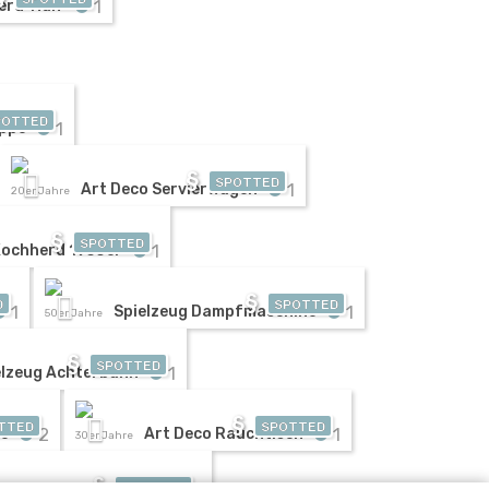
1
rd 'Hüh'
POTTED
1
uppe
§
SPOTTED
1
Art Deco Servierwagen
20er Jahre
§
SPOTTED
1
Kochherd 1950er
§
D
SPOTTED
1
1
Spielzeug Dampfmaschine
50er Jahre
§
SPOTTED
1
elzeug Achterbahn
§
TTED
SPOTTED
2
1
te
Art Deco Rauchtisch
30er Jahre
§
SPOTTED