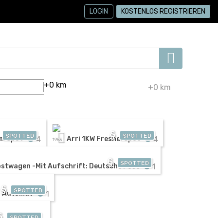
LOGIN
KOSTENLOS REGISTRIEREN
+0 km
§
SPOTTED
SPOTTED
4
4
rm Spot
Arri 1KW Fresnel Spot
1953
§
SPOTTED
1
ostwagen -Mit Aufschrift: Deutsche Post
§
SPOTTED
1
a Automat
§
SPOTTED