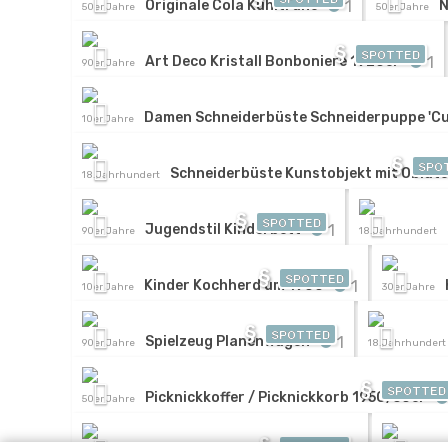
1
Originale Cola Kühltruhe
N
50er Jahre
50er Jahre
§
SPOTTED
1
Art Deco Kristall Bonboniere 1920er
90er Jahre
Damen Schneiderbüste Schneiderpuppe 'Cul
10er Jahre
§
SPO
Schneiderbüste Kunstobjekt mit Oblat
18.Jahrhundert
§
SPOTTED
1
Jugendstil Kinderbett
90er Jahre
18.Jahrhundert
§
SPOTTED
1
Kinder Kochherd um 1900
10er Jahre
30er Jahre
§
SPOTTED
1
Spielzeug Planenwagen
90er Jahre
18.Jahrhundert
§
SPOTTED
Picknickkoffer / Picknickkorb 1950/60er
50er Jahre
§
SPOTTED