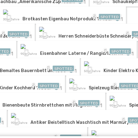
1
achbau „Amerikanische Zapfsäule
Schaukelpfe
30er Jahre
§
SPOTTED
1
Brotkasten Eigenbau Notprodukt 1940er
30er Jahre
§
§
SPOTTED
S
1
 de Paris'
Herren Schneiderbüste Schneiderp
30er Jahre
§
TTED
SPOTTED
1
1
en
Eisenbahner Laterne / Rangierlaterne
90er Jahre
§
SPOTTED
1
Bemaltes Bauernbett um 1800
Kinder Elektro 
50er Jahre
§
§
SPOTTED
SPOTTE
1
Kinder Kochherd 1930er
Spielzeug Riesenrad
50er Jahre
§
SPOTTED
1
Bienenbeute Stirnbrettchen mit Flugloch
Spi
90er Jahre
§
SPO
1
Antiker Beistelltisch Waschtisch mit Marmorplat
90er Jahre
§
SPOTTED