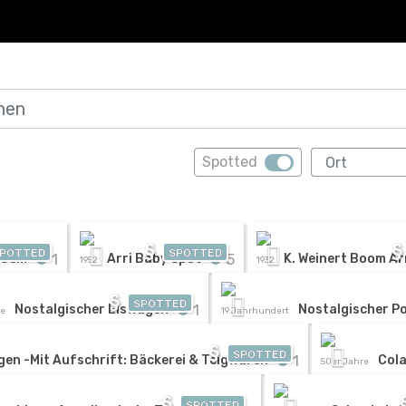
Spotted
§
§
POTTED
SPOTTED
1
5
30cm
Arri Baby Spot
K. Weinert Boom A
1952
1932
§
SPOTTED
1
Nostalgischer Eiswagen
Nostalgischer P
re
19.Jahrhundert
§
SPOTTED
1
gen -Mit Aufschrift: Bäckerei & Teigwaren
Col
50er Jahre
§
SPOTTED