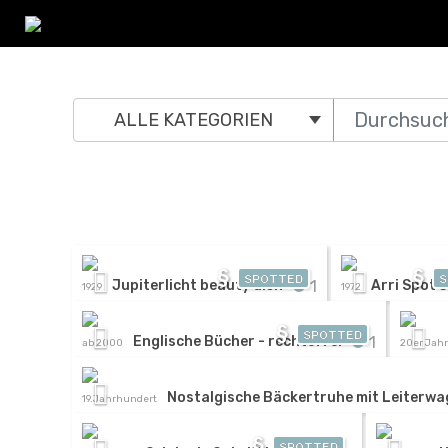
ALLE KATEGORIEN
§
§
SPOTTED
S
1
Jupiterlicht beauty dish
Arri Spot 
1929
1972
§
SPOTTED
1
Englische Bücher - rechtefrei
ab 2000
20er Jah
Nostalgische Bäckertruhe mit Leiterwa
19.Jahrhundert
§
SPOTTED