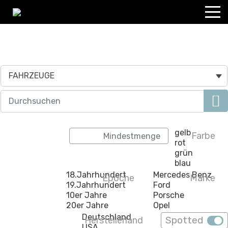
FAHRZEUGE
Farbe
Epoche
Marke
Spotted
Herstellerland