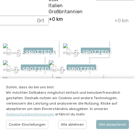
+0 km
§
§
SPOTTED
SPOTTED
1
1
BMP-OT90
BMP-1
80er Jahre
80er Jahre
§
§
SPOTTED
SPOTTED
1
1
KUB
2S1
80er Jahre
80er Jahre
§
§
SPOTTED
SPOTTED
1
1
BLG-67
BAT-M
80er Jahre
Schön, dass du bei uns bist.
80er Jahre
Wir möchten Setbakers möglichst einfach und benutzerfreundlich
gestalten. Deshalb nutzen wir Cookies und andere Technologien,
§
§
SPOTTED
SPOTTED
1
1
T-55
T-55
verbessern die Leistung und analysieren die Nutzung. Klicke auf
80er Jahre
80er Jahre
akzeptieren um dein Einverständnis abzugeben. In unseren
Datenschutzbestimmungen
erfährst du mehr.
§
§
SPOTTED
SPOTTED
1
1
T-34
Dnepr
40er Jahre
70er Jahre
Cookie-Einstellungen
Alle ablehnen
Alle akzeptieren